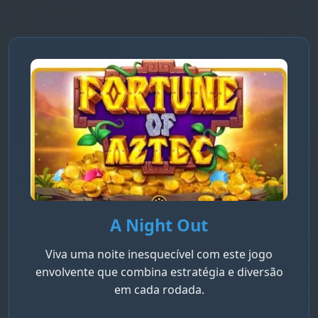
A Night Out
Viva uma noite inesquecível com este jogo
envolvente que combina estratégia e diversão
em cada rodada.